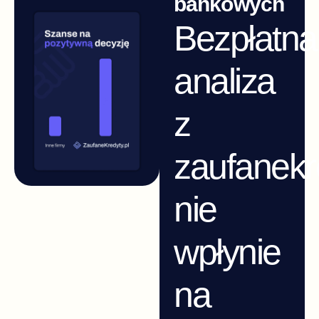
bankowych
Bezpłatna
analiza
z
zaufanekr
nie
wpłynie
na