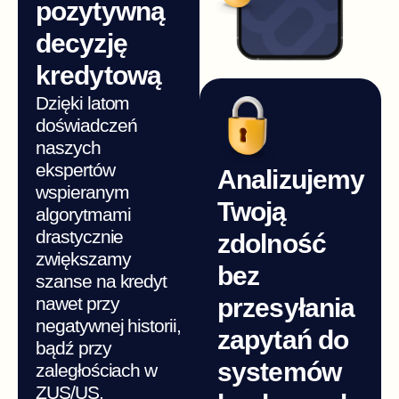
pozytywną
decyzję
kredytową
Dzięki latom
doświadczeń
naszych
ekspertów
Analizujemy
wspieranym
Twoją
algorytmami
drastycznie
zdolność
zwiększamy
bez
szanse na kredyt
nawet przy
przesyłania
negatywnej historii,
zapytań do
bądź przy
systemów
zaległościach w
ZUS/US.